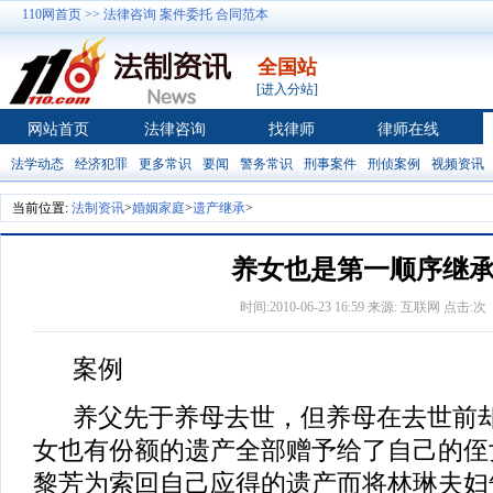
110网首页 >>
法律咨询
案件委托
合同范本
全国站
[进入分站]
网站首页
法律咨询
找律师
律师在线
法学动态
经济犯罪
更多常识
要闻
警务常识
刑事案件
刑侦案例
视频资讯
当前位置:
法制资讯
>
婚姻家庭
>
遗产继承
>
养女也是第一顺序继
时间:2010-06-23 16:59 来源: 互联网 点击:
次
案例
养父先于养母去世，但养母在去世前却
女也有份额的遗产全部赠予给了自己的侄
黎芳为索回自己应得的遗产而将林琳夫妇