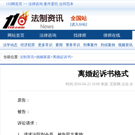
110网首页 >>
法律咨询
案件委托
合同范本
全国站
[进入分站]
网站首页
法律咨询
找律师
律师在线
法学动态
经济犯罪
更多常识
要闻
警务常识
刑事案件
刑侦案例
视频资讯
当前位置:
法制资讯
>
婚姻家庭
>
离婚起诉书
>
离婚起诉书格式
时间:2010-04-22 10:09 来源: 互联网 点击:
次
原告：
被告：
诉讼请求：
1、请求法院判令原、被告双方离婚;