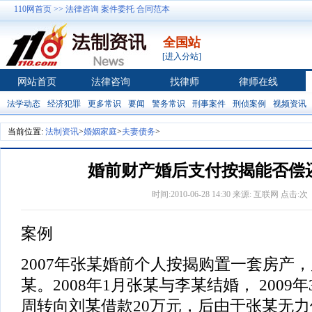
110网首页 >>
法律咨询
案件委托
合同范本
全国站
[进入分站]
网站首页
法律咨询
找律师
律师在线
法学动态
经济犯罪
更多常识
要闻
警务常识
刑事案件
刑侦案例
视频资讯
当前位置:
法制资讯
>
婚姻家庭
>
夫妻债务
>
婚前财产婚后支付按揭能否偿
时间:2010-06-28 14:30 来源: 互联网 点击:
次
案例
2007年张某婚前个人按揭购置一套房产
某。2008年1月张某与李某结婚， 2009
周转向刘某借款20万元，后由于张某无