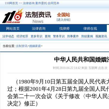
110网首页 >>
法律咨询
案件委托
合同范本
全国站
[进入分站]
网站首页
法律咨询
找律师
律师在线
法学动态
经济犯罪
更多常识
要闻
警务常识
刑事案件
刑侦案例
视频资讯
当前位置:
法制资讯
>
婚姻家庭
>
中华人民共和国婚姻
时间:2010-04-22 14:42 来源: 互联网 点击:
次
（1980年9月10日第五届全国人民代
过；根据2001年4月28日第九届全国人
会第二十一次会议《关于修改〈中华人民
决定》修正）